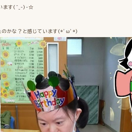
す(^_-)-☆
かな？と感じています(*’ω’*)