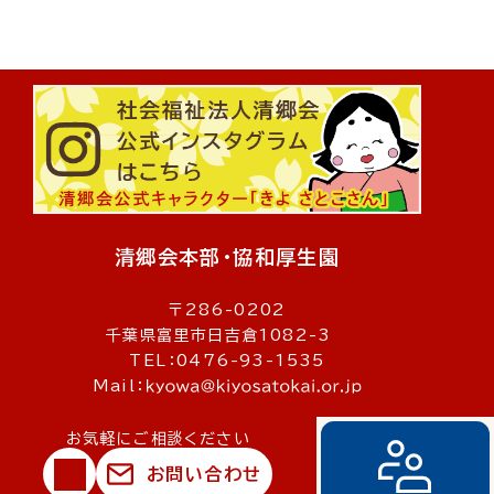
清郷会本部・協和厚生園
〒286-0202
千葉県富里市日吉倉1082-3
TEL：0476-93-1535
Mail：
お気軽にご相談ください
お問い合わせ
© 社会福祉法人清郷会