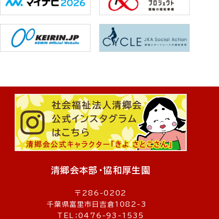
清郷会本部・協和厚生園
〒286-0202
千葉県富里市日吉倉1082-3
TEL：0476-93-1535