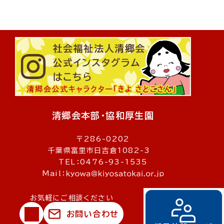
清郷会本部・協和厚生園
〒286-0202
千葉県富里市日吉倉1082-3
TEL：0476-93-1535
Mail：
お気軽にご相談ください
お問い合わせ
© 社会福祉法人清郷会