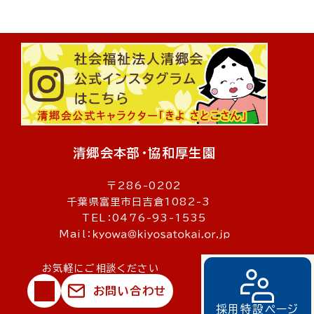
清郷会本部・協和厚生園
〒286-0202
千葉県富里市日吉倉1082-3
TEL：0476-93-1535
Mail：
お気軽にご相談ください
お問い合わせ
© 社会福祉法人清郷会
採用特設ページ