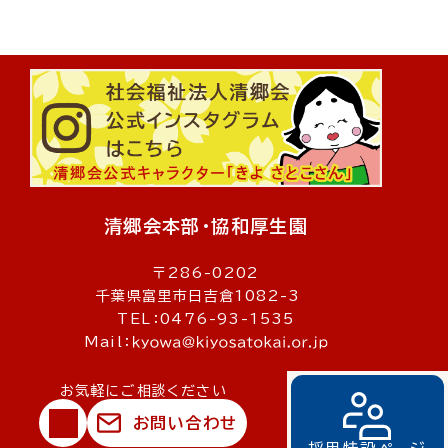
清郷会本部・協和厚生園
〒286-0202
千葉県富里市日吉倉1082-3
TEL：0476-93-1535
Mail：
お気軽にご相談ください
お問い合わせ
© 社会福祉法人清郷会