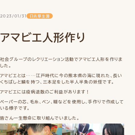
2023/01/31
日吉厚生園
アマビエ人形作り
社会グループのレクリエーション活動でアマビエ人形を作りま
した。
アマビエとは……江戸時代に今の熊本県の海に現れた、長い
くちばしと鱗を持つ、三本足をした半人半魚の妖怪です。
アマビエには疫病退散のご利益があります！
ペーパーの芯、毛糸、ペン、糊などを使用し、手作りで作成して
いる様子です。
皆さん一生懸命に取り組んでいました。