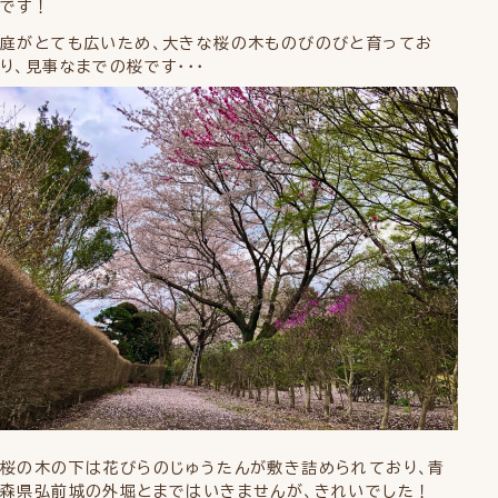
です！
庭がとても広いため、大きな桜の木ものびのびと育ってお
り、見事なまでの桜です・・・
桜の木の下は花びらのじゅうたんが敷き詰められており、青
森県弘前城の外堀とまではいきませんが、きれいでした！