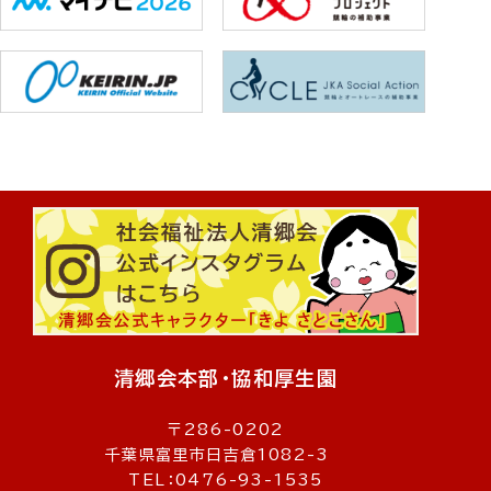
清郷会本部・協和厚生園
〒286-0202
千葉県富里市日吉倉1082-3
TEL：0476-93-1535