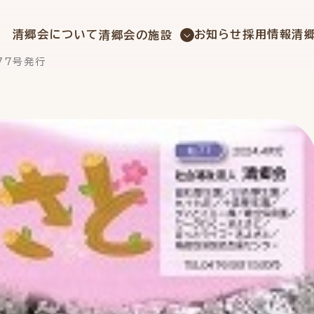
社会福祉法人 清郷会
清郷会について
お知らせ
採用情報
清
清郷会の施設
７7号発行