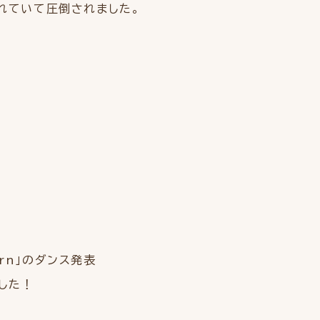
れていて圧倒されました。
orn」のダンス発表
した！