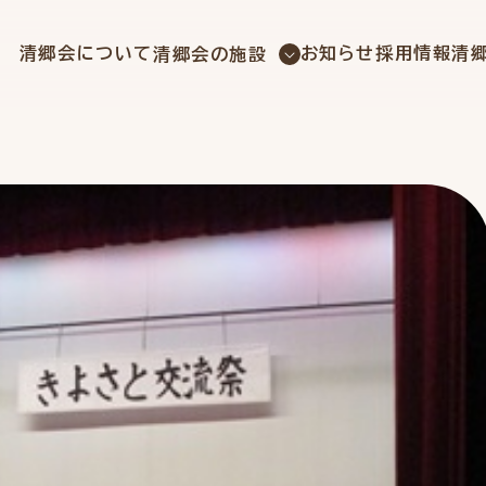
社会福祉法人 清郷会
清郷会について
お知らせ
採用情報
清
清郷会の施設