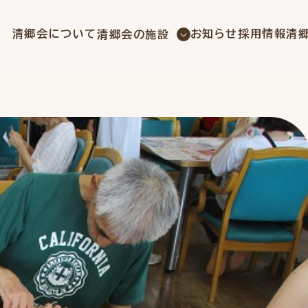
社会福祉法人 清郷会
清郷会について
お知らせ
採用情報
清
清郷会の施設