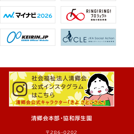
清郷会本部・協和厚生園
〒286-0202