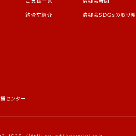
ご支援一覧
清郷会新聞
納骨堂紹介
清郷会SDGsの取り
と
支援センター