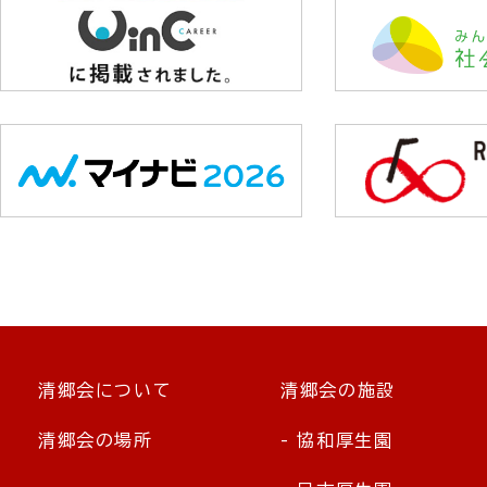
清郷会について
清郷会の施設
清郷会の場所
- 協和厚生園