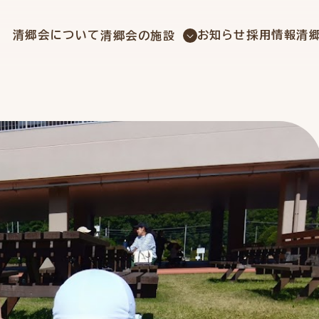
社会福祉法人 清郷会
清郷会について
お知らせ
採用情報
清
清郷会の施設