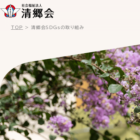
TOP
清郷会SDGsの取り組み