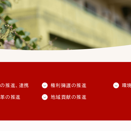
の推進、連携
権利擁護の推進
環
改革の推進
地域貢献の推進