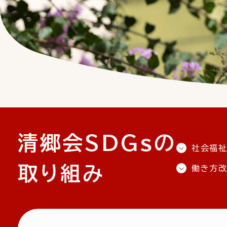
清郷会SDGsの
社会福祉
取り組み
働き方