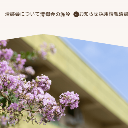
社会福祉法人 清郷会
清郷会について
お知らせ
採用情報
清
清郷会の施設