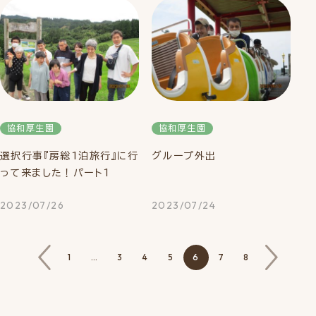
協和厚生園
協和厚生園
選択行事『房総1泊旅行』に行
グループ外出
って来ました！パート1
2023/07/26
2023/07/24
1
…
3
4
5
6
7
8