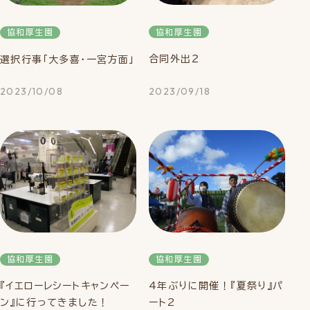
協和厚生園
協和厚生園
合同外出２
選択行事「大多喜・一宮方面」
2023/10/08
2023/09/18
協和厚生園
協和厚生園
『イエローレシートキャンペー
4年ぶりに開催！『夏祭り』パ
ン』に行ってきました！
ート2